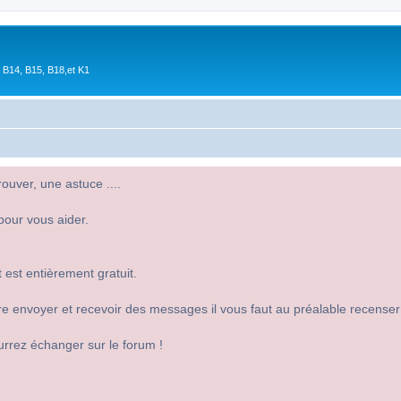
 B14, B15, B18,et K1
uver, une astuce ....
pour vous aider.
 est entièrement gratuit.
 dire envoyer et recevoir des messages il vous faut au préalable recense
urrez échanger sur le forum !