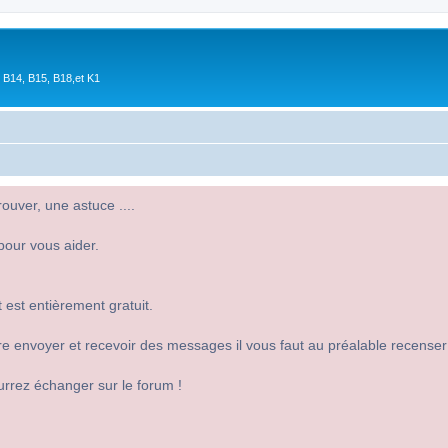
 B14, B15, B18,et K1
uver, une astuce ....
pour vous aider.
 est entièrement gratuit.
 dire envoyer et recevoir des messages il vous faut au préalable recense
urrez échanger sur le forum !