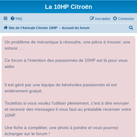
La 10HP Citroën
FAQ
Inscription
Connexion
R
Site de l'Amicale Citroën 10HP
Accueil du forum
e
Un problème de mécanique à résoudre, une pièce à trouver, une
c
astuce ....
h
e
Ce forum à l'intention des passionnés de 10HP est là pour vous
r
aider.
c
h
Il est géré par une équipe de bénévoles passionnés et est
e
entièrement gratuit.
r
Toutefois si vous voulez l'utiliser pleinement, c'est à dire envoyer
et recevoir des messages il vous faut au préalable recenser votre
10HP.
Une fiche à compléter, une photo à joindre et vous pourrez
échanger sur le forum !