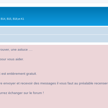
 B14, B15, B18,et K1
uver, une astuce ....
pour vous aider.
 est entièrement gratuit.
 dire envoyer et recevoir des messages il vous faut au préalable recense
urrez échanger sur le forum !