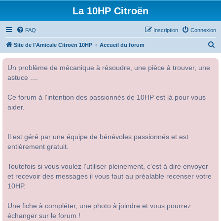
La 10HP Citroën
FAQ
Inscription
Connexion
R
Site de l'Amicale Citroën 10HP
Accueil du forum
e
Un problème de mécanique à résoudre, une pièce à trouver, une
c
astuce ....
h
e
Ce forum à l'intention des passionnés de 10HP est là pour vous
r
aider.
c
h
Il est géré par une équipe de bénévoles passionnés et est
e
entièrement gratuit.
r
Toutefois si vous voulez l'utiliser pleinement, c'est à dire envoyer
et recevoir des messages il vous faut au préalable recenser votre
10HP.
Une fiche à compléter, une photo à joindre et vous pourrez
échanger sur le forum !