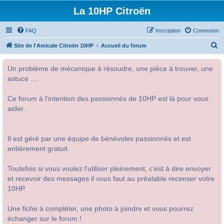
La 10HP Citroën
FAQ
Inscription
Connexion
R
Site de l'Amicale Citroën 10HP
Accueil du forum
e
Un problème de mécanique à résoudre, une pièce à trouver, une
c
astuce ....
h
e
Ce forum à l'intention des passionnés de 10HP est là pour vous
r
aider.
c
h
Il est géré par une équipe de bénévoles passionnés et est
e
entièrement gratuit.
r
Toutefois si vous voulez l'utiliser pleinement, c'est à dire envoyer
et recevoir des messages il vous faut au préalable recenser votre
10HP.
Une fiche à compléter, une photo à joindre et vous pourrez
échanger sur le forum !