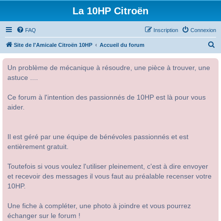
La 10HP Citroën
FAQ
Inscription
Connexion
R
Site de l'Amicale Citroën 10HP
Accueil du forum
e
Un problème de mécanique à résoudre, une pièce à trouver, une
c
astuce ....
h
e
Ce forum à l'intention des passionnés de 10HP est là pour vous
r
aider.
c
h
Il est géré par une équipe de bénévoles passionnés et est
e
entièrement gratuit.
r
Toutefois si vous voulez l'utiliser pleinement, c'est à dire envoyer
et recevoir des messages il vous faut au préalable recenser votre
10HP.
Une fiche à compléter, une photo à joindre et vous pourrez
échanger sur le forum !