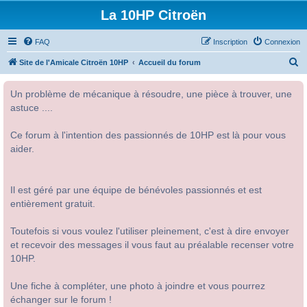
La 10HP Citroën
FAQ
Inscription
Connexion
R
Site de l'Amicale Citroën 10HP
Accueil du forum
e
Un problème de mécanique à résoudre, une pièce à trouver, une
c
astuce ....
h
e
Ce forum à l'intention des passionnés de 10HP est là pour vous
r
aider.
c
h
Il est géré par une équipe de bénévoles passionnés et est
e
entièrement gratuit.
r
Toutefois si vous voulez l'utiliser pleinement, c'est à dire envoyer
et recevoir des messages il vous faut au préalable recenser votre
10HP.
Une fiche à compléter, une photo à joindre et vous pourrez
échanger sur le forum !