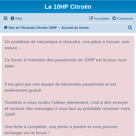
La 10HP Citroën
FAQ
Inscription
Connexion
R
Site de l'Amicale Citroën 10HP
Accueil du forum
e
Un problème de mécanique à résoudre, une pièce à trouver, une
c
astuce ....
h
e
Ce forum à l'intention des passionnés de 10HP est là pour vous
r
aider.
c
h
Il est géré par une équipe de bénévoles passionnés et est
e
entièrement gratuit.
r
Toutefois si vous voulez l'utiliser pleinement, c'est à dire envoyer
et recevoir des messages il vous faut au préalable recenser votre
10HP.
Une fiche à compléter, une photo à joindre et vous pourrez
échanger sur le forum !