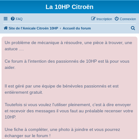
La 10HP Citroën
FAQ
Inscription
Connexion
R
Site de l'Amicale Citroën 10HP
Accueil du forum
e
Un problème de mécanique à résoudre, une pièce à trouver, une
c
astuce ....
h
e
Ce forum à l'intention des passionnés de 10HP est là pour vous
r
aider.
c
h
Il est géré par une équipe de bénévoles passionnés et est
e
entièrement gratuit.
r
Toutefois si vous voulez l'utiliser pleinement, c'est à dire envoyer
et recevoir des messages il vous faut au préalable recenser votre
10HP.
Une fiche à compléter, une photo à joindre et vous pourrez
échanger sur le forum !