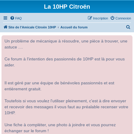
La 10HP Citroën
FAQ
Inscription
Connexion
R
Site de l'Amicale Citroën 10HP
Accueil du forum
e
Un problème de mécanique à résoudre, une pièce à trouver, une
c
astuce ....
h
e
Ce forum à l'intention des passionnés de 10HP est là pour vous
r
aider.
c
h
Il est géré par une équipe de bénévoles passionnés et est
e
entièrement gratuit.
r
Toutefois si vous voulez l'utiliser pleinement, c'est à dire envoyer
et recevoir des messages il vous faut au préalable recenser votre
10HP.
Une fiche à compléter, une photo à joindre et vous pourrez
échanger sur le forum !