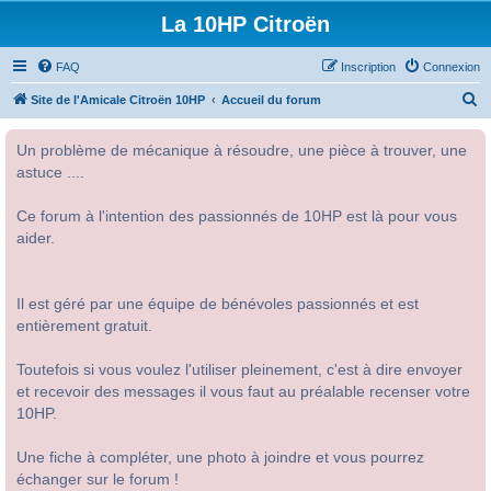
La 10HP Citroën
FAQ
Inscription
Connexion
R
Site de l'Amicale Citroën 10HP
Accueil du forum
e
Un problème de mécanique à résoudre, une pièce à trouver, une
c
astuce ....
h
e
Ce forum à l'intention des passionnés de 10HP est là pour vous
r
aider.
c
h
Il est géré par une équipe de bénévoles passionnés et est
e
entièrement gratuit.
r
Toutefois si vous voulez l'utiliser pleinement, c'est à dire envoyer
et recevoir des messages il vous faut au préalable recenser votre
10HP.
Une fiche à compléter, une photo à joindre et vous pourrez
échanger sur le forum !