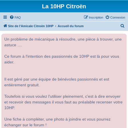
La 10HP Citroën
FAQ
Inscription
Connexion
R
Site de l'Amicale Citroën 10HP
Accueil du forum
e
Un problème de mécanique à résoudre, une pièce à trouver, une
c
astuce ....
h
e
Ce forum à l'intention des passionnés de 10HP est là pour vous
r
aider.
c
h
Il est géré par une équipe de bénévoles passionnés et est
e
entièrement gratuit.
r
Toutefois si vous voulez l'utiliser pleinement, c'est à dire envoyer
et recevoir des messages il vous faut au préalable recenser votre
10HP.
Une fiche à compléter, une photo à joindre et vous pourrez
échanger sur le forum !