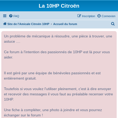
La 10HP Citroën
FAQ
Inscription
Connexion
R
Site de l'Amicale Citroën 10HP
Accueil du forum
e
Un problème de mécanique à résoudre, une pièce à trouver, une
c
astuce ....
h
e
Ce forum à l'intention des passionnés de 10HP est là pour vous
r
aider.
c
h
Il est géré par une équipe de bénévoles passionnés et est
e
entièrement gratuit.
r
Toutefois si vous voulez l'utiliser pleinement, c'est à dire envoyer
et recevoir des messages il vous faut au préalable recenser votre
10HP.
Une fiche à compléter, une photo à joindre et vous pourrez
échanger sur le forum !