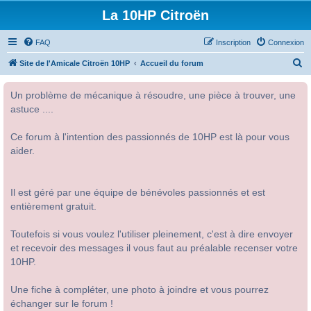
La 10HP Citroën
FAQ
Inscription
Connexion
R
Site de l'Amicale Citroën 10HP
Accueil du forum
e
Un problème de mécanique à résoudre, une pièce à trouver, une
c
astuce ....
h
e
Ce forum à l'intention des passionnés de 10HP est là pour vous
r
aider.
c
h
Il est géré par une équipe de bénévoles passionnés et est
e
entièrement gratuit.
r
Toutefois si vous voulez l'utiliser pleinement, c'est à dire envoyer
et recevoir des messages il vous faut au préalable recenser votre
10HP.
Une fiche à compléter, une photo à joindre et vous pourrez
échanger sur le forum !