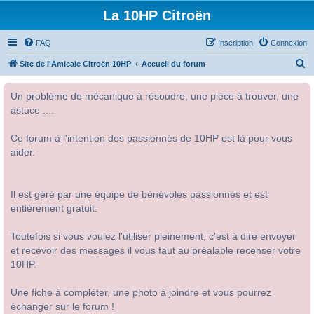
La 10HP Citroën
FAQ
Inscription
Connexion
R
Site de l'Amicale Citroën 10HP
Accueil du forum
e
Un problème de mécanique à résoudre, une pièce à trouver, une
c
astuce ....
h
e
Ce forum à l'intention des passionnés de 10HP est là pour vous
r
aider.
c
h
Il est géré par une équipe de bénévoles passionnés et est
e
entièrement gratuit.
r
Toutefois si vous voulez l'utiliser pleinement, c'est à dire envoyer
et recevoir des messages il vous faut au préalable recenser votre
10HP.
Une fiche à compléter, une photo à joindre et vous pourrez
échanger sur le forum !