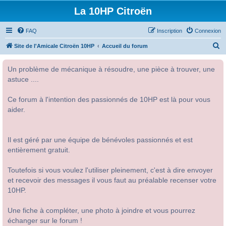
La 10HP Citroën
FAQ
Inscription
Connexion
R
Site de l'Amicale Citroën 10HP
Accueil du forum
e
Un problème de mécanique à résoudre, une pièce à trouver, une
c
astuce ....
h
e
Ce forum à l'intention des passionnés de 10HP est là pour vous
r
aider.
c
h
Il est géré par une équipe de bénévoles passionnés et est
e
entièrement gratuit.
r
Toutefois si vous voulez l'utiliser pleinement, c'est à dire envoyer
et recevoir des messages il vous faut au préalable recenser votre
10HP.
Une fiche à compléter, une photo à joindre et vous pourrez
échanger sur le forum !