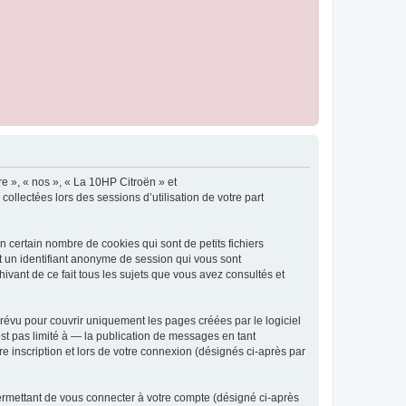
re », « nos », « La 10HP Citroën » et
ollectées lors des sessions d’utilisation de votre part
 certain nombre de cookies qui sont de petits fichiers
et un identifiant anonyme de session qui vous sont
ivant de ce fait tous les sujets que vous avez consultés et
évu pour couvrir uniquement les pages créées par le logiciel
t pas limité à — la publication de messages en tant
e inscription et lors de votre connexion (désignés ci-après par
ermettant de vous connecter à votre compte (désigné ci-après