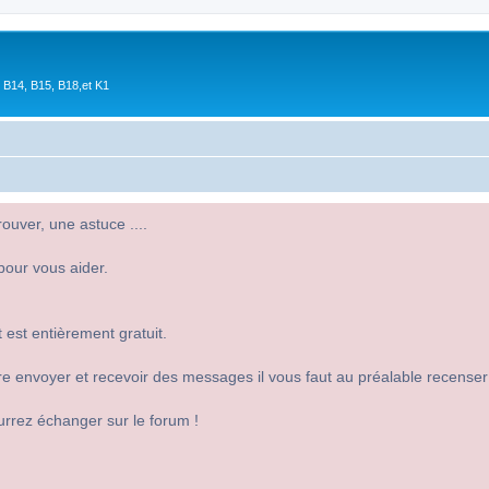
 B14, B15, B18,et K1
uver, une astuce ....
pour vous aider.
 est entièrement gratuit.
 dire envoyer et recevoir des messages il vous faut au préalable recense
urrez échanger sur le forum !