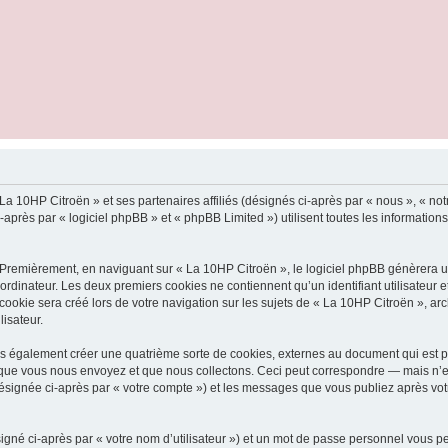
La 10HP Citroën » et ses partenaires affiliés (désignés ci-après par « nous », « not
rès par « logiciel phpBB » et « phpBB Limited ») utilisent toutes les informations c
 Premièrement, en naviguant sur « La 10HP Citroën », le logiciel phpBB génèrera un
ordinateur. Les deux premiers cookies ne contiennent qu’un identifiant utilisateur 
okie sera créé lors de votre navigation sur les sujets de « La 10HP Citroën », arch
lisateur.
s également créer une quatrième sorte de cookies, externes au document qui est pr
que vous nous envoyez et que nous collectons. Ceci peut correspondre — mais n’es
désignée ci-après par « votre compte ») et les messages que vous publiez après votr
igné ci-après par « votre nom d’utilisateur ») et un mot de passe personnel vous p