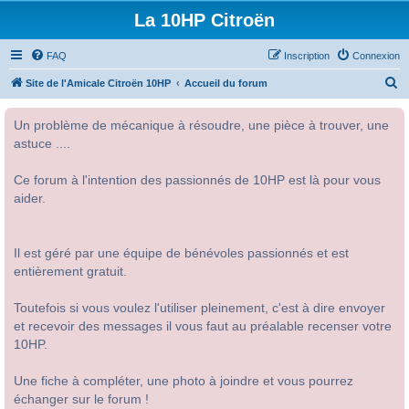
La 10HP Citroën
FAQ
Inscription
Connexion
R
Site de l'Amicale Citroën 10HP
Accueil du forum
e
Un problème de mécanique à résoudre, une pièce à trouver, une
c
astuce ....
h
e
Ce forum à l'intention des passionnés de 10HP est là pour vous
r
aider.
c
h
Il est géré par une équipe de bénévoles passionnés et est
e
entièrement gratuit.
r
Toutefois si vous voulez l'utiliser pleinement, c'est à dire envoyer
et recevoir des messages il vous faut au préalable recenser votre
10HP.
Une fiche à compléter, une photo à joindre et vous pourrez
échanger sur le forum !