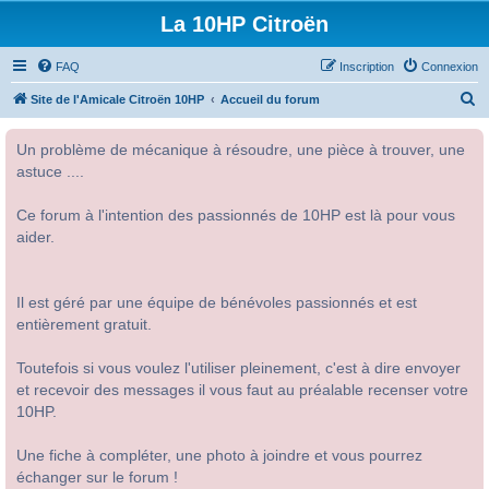
La 10HP Citroën
FAQ
Inscription
Connexion
R
Site de l'Amicale Citroën 10HP
Accueil du forum
e
Un problème de mécanique à résoudre, une pièce à trouver, une
c
astuce ....
h
e
Ce forum à l'intention des passionnés de 10HP est là pour vous
r
aider.
c
h
Il est géré par une équipe de bénévoles passionnés et est
e
entièrement gratuit.
r
Toutefois si vous voulez l'utiliser pleinement, c'est à dire envoyer
et recevoir des messages il vous faut au préalable recenser votre
10HP.
Une fiche à compléter, une photo à joindre et vous pourrez
échanger sur le forum !