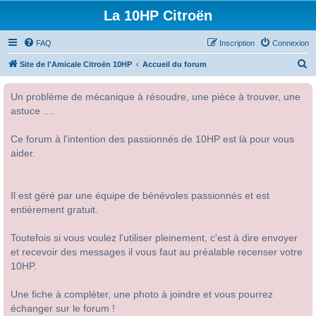
La 10HP Citroën
FAQ
Inscription
Connexion
R
Site de l'Amicale Citroën 10HP
Accueil du forum
e
Un problème de mécanique à résoudre, une pièce à trouver, une
c
astuce ....
h
e
Ce forum à l'intention des passionnés de 10HP est là pour vous
r
aider.
c
h
Il est géré par une équipe de bénévoles passionnés et est
e
entièrement gratuit.
r
Toutefois si vous voulez l'utiliser pleinement, c'est à dire envoyer
et recevoir des messages il vous faut au préalable recenser votre
10HP.
Une fiche à compléter, une photo à joindre et vous pourrez
échanger sur le forum !