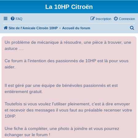
La 10HP Citroën
FAQ
Inscription
Connexion
R
Site de l'Amicale Citroën 10HP
Accueil du forum
e
Un problème de mécanique à résoudre, une pièce à trouver, une
c
astuce ....
h
e
Ce forum à l'intention des passionnés de 10HP est là pour vous
r
aider.
c
h
Il est géré par une équipe de bénévoles passionnés et est
e
entièrement gratuit.
r
Toutefois si vous voulez l'utiliser pleinement, c'est à dire envoyer
et recevoir des messages il vous faut au préalable recenser votre
10HP.
Une fiche à compléter, une photo à joindre et vous pourrez
échanger sur le forum !