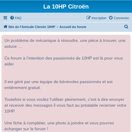
La 10HP Citroën
FAQ
Inscription
Connexion
R
Site de l'Amicale Citroën 10HP
Accueil du forum
e
Un problème de mécanique à résoudre, une pièce à trouver, une
c
astuce ....
h
e
Ce forum à l'intention des passionnés de 10HP est là pour vous
r
aider.
c
h
Il est géré par une équipe de bénévoles passionnés et est
e
entièrement gratuit.
r
Toutefois si vous voulez l'utiliser pleinement, c'est à dire envoyer
et recevoir des messages il vous faut au préalable recenser votre
10HP.
Une fiche à compléter, une photo à joindre et vous pourrez
échanger sur le forum !