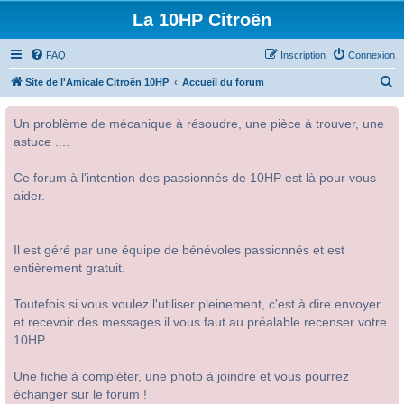
La 10HP Citroën
FAQ
Inscription
Connexion
R
Site de l'Amicale Citroën 10HP
Accueil du forum
e
Un problème de mécanique à résoudre, une pièce à trouver, une
c
astuce ....
h
e
Ce forum à l'intention des passionnés de 10HP est là pour vous
r
aider.
c
h
Il est géré par une équipe de bénévoles passionnés et est
e
entièrement gratuit.
r
Toutefois si vous voulez l'utiliser pleinement, c'est à dire envoyer
et recevoir des messages il vous faut au préalable recenser votre
10HP.
Une fiche à compléter, une photo à joindre et vous pourrez
échanger sur le forum !