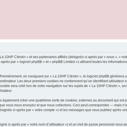
La 10HP Citroën » et ses partenaires affiliés (désignés ci-après par « nous », « not
rès par « logiciel phpBB » et « phpBB Limited ») utilisent toutes les informations c
 Premièrement, en naviguant sur « La 10HP Citroën », le logiciel phpBB génèrera un
ordinateur. Les deux premiers cookies ne contiennent qu’un identifiant utilisateur 
okie sera créé lors de votre navigation sur les sujets de « La 10HP Citroën », arch
lisateur.
s également créer une quatrième sorte de cookies, externes au document qui est pr
que vous nous envoyez et que nous collectons. Ceci peut correspondre — mais n’es
désignée ci-après par « votre compte ») et les messages que vous publiez après votr
igné ci-après par « votre nom d’utilisateur ») et un mot de passe personnel vous p