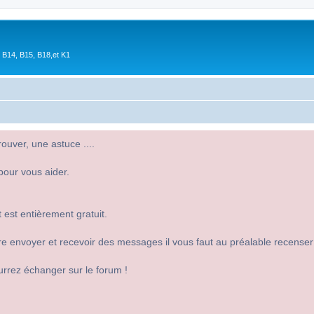
 B14, B15, B18,et K1
uver, une astuce ....
pour vous aider.
 est entièrement gratuit.
 dire envoyer et recevoir des messages il vous faut au préalable recense
urrez échanger sur le forum !