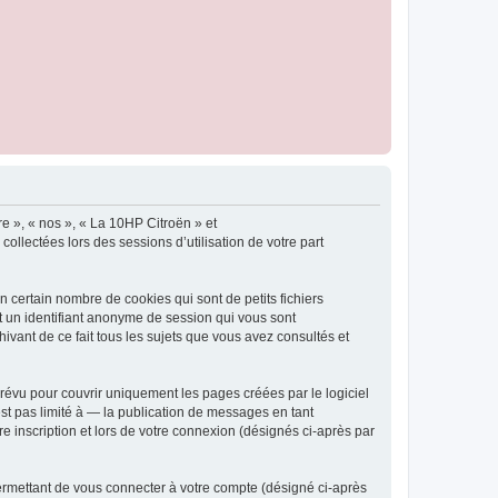
re », « nos », « La 10HP Citroën » et
ollectées lors des sessions d’utilisation de votre part
 certain nombre de cookies qui sont de petits fichiers
et un identifiant anonyme de session qui vous sont
ivant de ce fait tous les sujets que vous avez consultés et
évu pour couvrir uniquement les pages créées par le logiciel
t pas limité à — la publication de messages en tant
e inscription et lors de votre connexion (désignés ci-après par
ermettant de vous connecter à votre compte (désigné ci-après