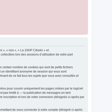
re », « nos », « La 10HP Citroën » et
ollectées lors des sessions d’utilisation de votre part
 certain nombre de cookies qui sont de petits fichiers
et un identifiant anonyme de session qui vous sont
ivant de ce fait tous les sujets que vous avez consultés et
évu pour couvrir uniquement les pages créées par le logiciel
t pas limité à — la publication de messages en tant
e inscription et lors de votre connexion (désignés ci-après par
ermettant de vous connecter à votre compte (désigné ci-après