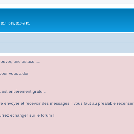
 B14, B15, B18,et K1
uver, une astuce ....
pour vous aider.
 est entièrement gratuit.
 dire envoyer et recevoir des messages il vous faut au préalable recense
urrez échanger sur le forum !