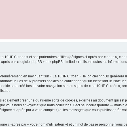
La 10HP Citroën » et ses partenaires affiliés (désignés ci-après par « nous », « not
rès par « logiciel phpBB » et « phpBB Limited ») utilisent toutes les informations c
 Premièrement, en naviguant sur « La 10HP Citroën », le logiciel phpBB génèrera un
ordinateur. Les deux premiers cookies ne contiennent qu’un identifiant utilisateur 
okie sera créé lors de votre navigation sur les sujets de « La 10HP Citroën », arch
lisateur.
s également créer une quatrième sorte de cookies, externes au document qui est pr
que vous nous envoyez et que nous collectons. Ceci peut correspondre — mais n’es
désignée ci-après par « votre compte ») et les messages que vous publiez après votr
igné ci-après par « votre nom d’utilisateur ») et un mot de passe personnel vous p