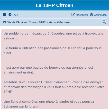
La 10HP Citroën
FAQ
Inscription
Connexion
R
Site de l'Amicale Citroën 10HP
Accueil du forum
e
Un problème de mécanique à résoudre, une pièce à trouver, une
c
astuce ....
h
e
Ce forum à l'intention des passionnés de 10HP est là pour vous
r
aider.
c
h
Il est géré par une équipe de bénévoles passionnés et est
e
entièrement gratuit.
r
Toutefois si vous voulez l'utiliser pleinement, c'est à dire envoyer
et recevoir des messages il vous faut au préalable recenser votre
10HP.
Une fiche à compléter, une photo à joindre et vous pourrez
échanger sur le forum !