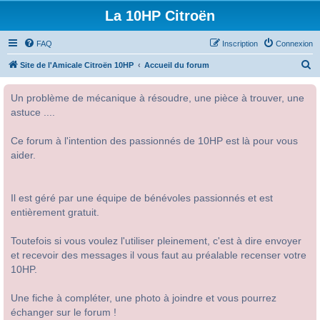
La 10HP Citroën
FAQ
Inscription
Connexion
R
Site de l'Amicale Citroën 10HP
Accueil du forum
e
Un problème de mécanique à résoudre, une pièce à trouver, une
c
astuce ....
h
e
Ce forum à l'intention des passionnés de 10HP est là pour vous
r
aider.
c
h
Il est géré par une équipe de bénévoles passionnés et est
e
entièrement gratuit.
r
Toutefois si vous voulez l'utiliser pleinement, c'est à dire envoyer
et recevoir des messages il vous faut au préalable recenser votre
10HP.
Une fiche à compléter, une photo à joindre et vous pourrez
échanger sur le forum !