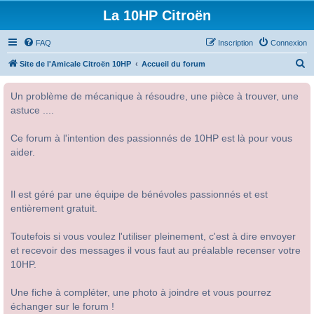
La 10HP Citroën
FAQ
Inscription
Connexion
R
Site de l'Amicale Citroën 10HP
Accueil du forum
e
Un problème de mécanique à résoudre, une pièce à trouver, une
c
astuce ....
h
e
Ce forum à l'intention des passionnés de 10HP est là pour vous
r
aider.
c
h
Il est géré par une équipe de bénévoles passionnés et est
e
entièrement gratuit.
r
Toutefois si vous voulez l'utiliser pleinement, c'est à dire envoyer
et recevoir des messages il vous faut au préalable recenser votre
10HP.
Une fiche à compléter, une photo à joindre et vous pourrez
échanger sur le forum !