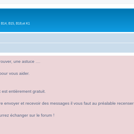
 B14, B15, B18,et K1
uver, une astuce ....
pour vous aider.
 est entièrement gratuit.
 dire envoyer et recevoir des messages il vous faut au préalable recense
urrez échanger sur le forum !