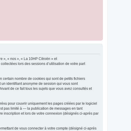
re », « nos », « La 10HP Citroën » et
ollectées lors des sessions d’utilisation de votre part
 certain nombre de cookies qui sont de petits fichiers
et un identifiant anonyme de session qui vous sont
ivant de ce fait tous les sujets que vous avez consultés et
évu pour couvrir uniquement les pages créées par le logiciel
t pas limité à — la publication de messages en tant
e inscription et lors de votre connexion (désignés ci-après par
ermettant de vous connecter à votre compte (désigné ci-après