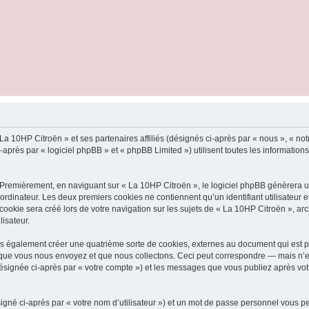
La 10HP Citroën » et ses partenaires affiliés (désignés ci-après par « nous », « not
rès par « logiciel phpBB » et « phpBB Limited ») utilisent toutes les informations c
 Premièrement, en naviguant sur « La 10HP Citroën », le logiciel phpBB génèrera un
ordinateur. Les deux premiers cookies ne contiennent qu’un identifiant utilisateur 
okie sera créé lors de votre navigation sur les sujets de « La 10HP Citroën », arch
lisateur.
s également créer une quatrième sorte de cookies, externes au document qui est pr
que vous nous envoyez et que nous collectons. Ceci peut correspondre — mais n’es
désignée ci-après par « votre compte ») et les messages que vous publiez après votr
igné ci-après par « votre nom d’utilisateur ») et un mot de passe personnel vous p