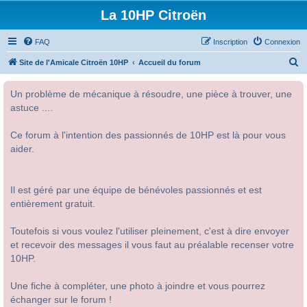
La 10HP Citroën
FAQ
Inscription
Connexion
R
Site de l'Amicale Citroën 10HP
Accueil du forum
e
Un problème de mécanique à résoudre, une pièce à trouver, une
c
astuce ....
h
e
Ce forum à l'intention des passionnés de 10HP est là pour vous
r
aider.
c
h
Il est géré par une équipe de bénévoles passionnés et est
e
entièrement gratuit.
r
Toutefois si vous voulez l'utiliser pleinement, c'est à dire envoyer
et recevoir des messages il vous faut au préalable recenser votre
10HP.
Une fiche à compléter, une photo à joindre et vous pourrez
échanger sur le forum !