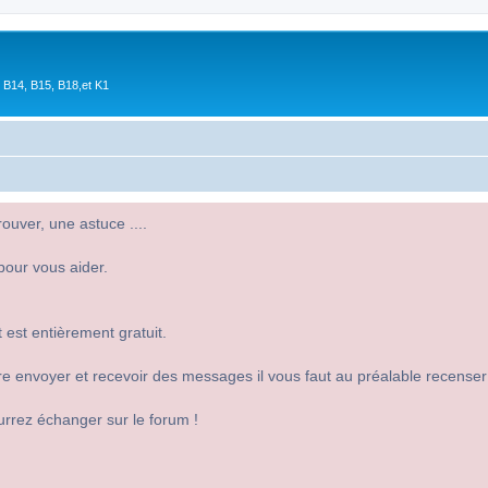
 B14, B15, B18,et K1
uver, une astuce ....
pour vous aider.
 est entièrement gratuit.
 dire envoyer et recevoir des messages il vous faut au préalable recense
urrez échanger sur le forum !