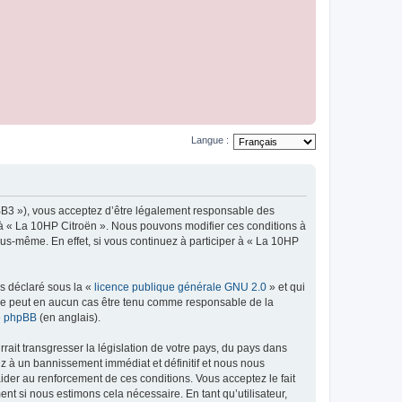
Langue :
pBB3 »), vous acceptez d’être légalement responsable des
r à « La 10HP Citroën ». Nous pouvons modifier ces conditions à
us-même. En effet, si vous continuez à participer à « La 10HP
ns déclaré sous la «
licence publique générale GNU 2.0
» et qui
ed ne peut en aucun cas être tenu comme responsable de la
de phpBB
(en anglais).
ait transgresser la législation de votre pays, du pays dans
ez à un bannissement immédiat et définitif et nous nous
d’aider au renforcement de ces conditions. Vous acceptez le fait
nt si nous estimons cela nécessaire. En tant qu’utilisateur,