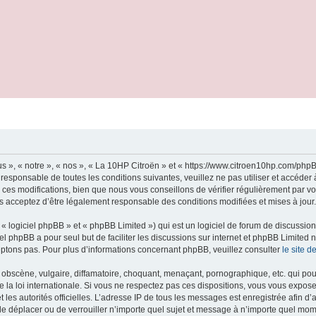
s », « notre », « nos », « La 10HP Citroën » et « https://www.citroen10hp.com/ph
 responsable de toutes les conditions suivantes, veuillez ne pas utiliser et accéde
es modifications, bien que nous vous conseillons de vérifier régulièrement par vo
us acceptez d’être légalement responsable des conditions modifiées et mises à jour.
 logiciel phpBB » et « phpBB Limited ») qui est un logiciel de forum de discussio
iel phpBB a pour seul but de faciliter les discussions sur internet et phpBB Limit
ptons pas. Pour plus d’informations concernant phpBB, veuillez consulter
le site 
obscène, vulgaire, diffamatoire, choquant, menaçant, pornographique, etc. qui pourr
 la loi internationale. Si vous ne respectez pas ces dispositions, vous vous expos
 et les autorités officielles. L’adresse IP de tous les messages est enregistrée afin 
 de déplacer ou de verrouiller n’importe quel sujet et message à n’importe quel mome