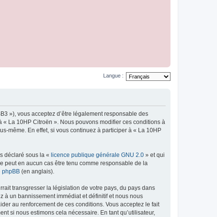
Langue :
pBB3 »), vous acceptez d’être légalement responsable des
r à « La 10HP Citroën ». Nous pouvons modifier ces conditions à
us-même. En effet, si vous continuez à participer à « La 10HP
ns déclaré sous la «
licence publique générale GNU 2.0
» et qui
ed ne peut en aucun cas être tenu comme responsable de la
de phpBB
(en anglais).
ait transgresser la législation de votre pays, du pays dans
ez à un bannissement immédiat et définitif et nous nous
d’aider au renforcement de ces conditions. Vous acceptez le fait
nt si nous estimons cela nécessaire. En tant qu’utilisateur,