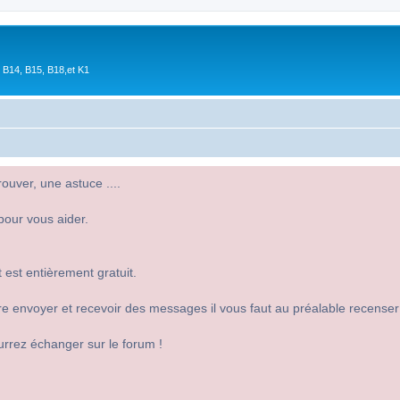
 B14, B15, B18,et K1
uver, une astuce ....
pour vous aider.
 est entièrement gratuit.
 dire envoyer et recevoir des messages il vous faut au préalable recense
urrez échanger sur le forum !