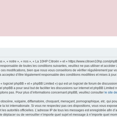
s », « notre », « nos », « La 10HP Citroën » et « https://www.citroen10hp.com/ph
 responsable de toutes les conditions suivantes, veuillez ne pas utiliser et accéde
es modifications, bien que nous vous conseillons de vérifier régulièrement par vo
us acceptez d’être légalement responsable des conditions modifiées et mises à jour.
 logiciel phpBB » et « phpBB Limited ») qui est un logiciel de forum de discussio
iel phpBB a pour seul but de faciliter les discussions sur internet et phpBB Limit
ptons pas. Pour plus d’informations concernant phpBB, veuillez consulter
le site 
obscène, vulgaire, diffamatoire, choquant, menaçant, pornographique, etc. qui pourr
 la loi internationale. Si vous ne respectez pas ces dispositions, vous vous expos
 et les autorités officielles. L’adresse IP de tous les messages est enregistrée afin 
 de déplacer ou de verrouiller n’importe quel sujet et message à n’importe quel mome