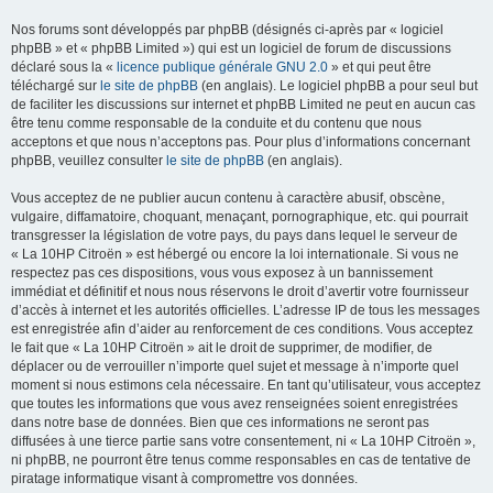
Nos forums sont développés par phpBB (désignés ci-après par « logiciel
phpBB » et « phpBB Limited ») qui est un logiciel de forum de discussions
déclaré sous la «
licence publique générale GNU 2.0
» et qui peut être
téléchargé sur
le site de phpBB
(en anglais). Le logiciel phpBB a pour seul but
de faciliter les discussions sur internet et phpBB Limited ne peut en aucun cas
être tenu comme responsable de la conduite et du contenu que nous
acceptons et que nous n’acceptons pas. Pour plus d’informations concernant
phpBB, veuillez consulter
le site de phpBB
(en anglais).
Vous acceptez de ne publier aucun contenu à caractère abusif, obscène,
vulgaire, diffamatoire, choquant, menaçant, pornographique, etc. qui pourrait
transgresser la législation de votre pays, du pays dans lequel le serveur de
« La 10HP Citroën » est hébergé ou encore la loi internationale. Si vous ne
respectez pas ces dispositions, vous vous exposez à un bannissement
immédiat et définitif et nous nous réservons le droit d’avertir votre fournisseur
d’accès à internet et les autorités officielles. L’adresse IP de tous les messages
est enregistrée afin d’aider au renforcement de ces conditions. Vous acceptez
le fait que « La 10HP Citroën » ait le droit de supprimer, de modifier, de
déplacer ou de verrouiller n’importe quel sujet et message à n’importe quel
moment si nous estimons cela nécessaire. En tant qu’utilisateur, vous acceptez
que toutes les informations que vous avez renseignées soient enregistrées
dans notre base de données. Bien que ces informations ne seront pas
diffusées à une tierce partie sans votre consentement, ni « La 10HP Citroën »,
ni phpBB, ne pourront être tenus comme responsables en cas de tentative de
piratage informatique visant à compromettre vos données.