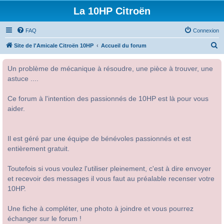
La 10HP Citroën
FAQ
Connexion
R
Site de l'Amicale Citroën 10HP
Accueil du forum
e
Un problème de mécanique à résoudre, une pièce à trouver, une
c
astuce ....
h
e
Ce forum à l'intention des passionnés de 10HP est là pour vous
r
aider.
c
h
Il est géré par une équipe de bénévoles passionnés et est
e
entièrement gratuit.
r
Toutefois si vous voulez l'utiliser pleinement, c'est à dire envoyer
et recevoir des messages il vous faut au préalable recenser votre
10HP.
Une fiche à compléter, une photo à joindre et vous pourrez
échanger sur le forum !