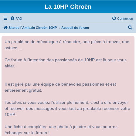
La 10HP Citroën
FAQ
Connexion
R
Site de l'Amicale Citroën 10HP
Accueil du forum
e
Un problème de mécanique à résoudre, une pièce à trouver, une
c
astuce ....
h
e
Ce forum à l'intention des passionnés de 10HP est là pour vous
r
aider.
c
h
Il est géré par une équipe de bénévoles passionnés et est
e
entièrement gratuit.
r
Toutefois si vous voulez l'utiliser pleinement, c'est à dire envoyer
et recevoir des messages il vous faut au préalable recenser votre
10HP.
Une fiche à compléter, une photo à joindre et vous pourrez
échanger sur le forum !