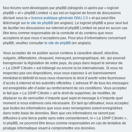
Nos forums sont développés par phpBB (désignés ci-après par « logiciel
phpBB » et « phpBB Limited ») qui est un logiciel de forum de discussions
déclaré sous la «
licence publique générale GNU 2.0
» et qui peut être
téléchargé sur
le site de phpBB
(en anglais). Le logiciel phpBB a pour seul but
de faciliter les discussions sur internet et phpBB Limited ne peut en aucun cas
être tenu comme responsable de la conduite et du contenu que nous
acceptons et que nous n’acceptons pas. Pour plus d’informations concernant
phpBB, veuillez consulter
le site de phpBB
(en anglais).
Vous acceptez de ne publier aucun contenu à caractère abusif, obscène,
vulgaire, diffamatoire, choquant, menaçant, pornographique, etc. qui pourrait
transgresser la législation de votre pays, du pays dans lequel le serveur de
« La 10HP Citroën » est hébergé ou encore la loi internationale. Si vous ne
respectez pas ces dispositions, vous vous exposez à un bannissement
immédiat et définitif et nous nous réservons le droit d’avertir votre fournisseur
d’accès à internet et les autorités officielles. L’adresse IP de tous les messages
est enregistrée afin d’aider au renforcement de ces conditions. Vous acceptez
le fait que « La 10HP Citroën » ait le droit de supprimer, de modifier, de
déplacer ou de verrouiller n’importe quel sujet et message à n’importe quel
moment si nous estimons cela nécessaire. En tant qu’utilisateur, vous acceptez
que toutes les informations que vous avez renseignées soient enregistrées
dans notre base de données. Bien que ces informations ne seront pas
diffusées à une tierce partie sans votre consentement, ni « La 10HP Citroën »,
ni phpBB, ne pourront être tenus comme responsables en cas de tentative de
piratage informatique visant à compromettre vos données.