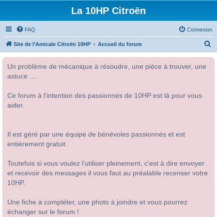
La 10HP Citroën
FAQ
Connexion
R
Site de l'Amicale Citroën 10HP
Accueil du forum
e
Un problème de mécanique à résoudre, une pièce à trouver, une
c
astuce ....
h
e
Ce forum à l'intention des passionnés de 10HP est là pour vous
r
aider.
c
h
Il est géré par une équipe de bénévoles passionnés et est
e
entièrement gratuit.
r
Toutefois si vous voulez l'utiliser pleinement, c'est à dire envoyer
et recevoir des messages il vous faut au préalable recenser votre
10HP.
Une fiche à compléter, une photo à joindre et vous pourrez
échanger sur le forum !