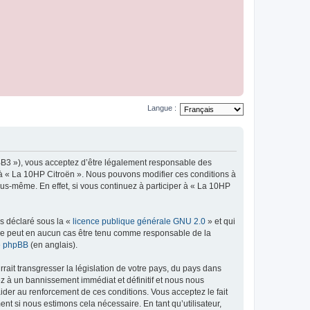
Langue :
pBB3 »), vous acceptez d’être légalement responsable des
r à « La 10HP Citroën ». Nous pouvons modifier ces conditions à
us-même. En effet, si vous continuez à participer à « La 10HP
ns déclaré sous la «
licence publique générale GNU 2.0
» et qui
ed ne peut en aucun cas être tenu comme responsable de la
de phpBB
(en anglais).
ait transgresser la législation de votre pays, du pays dans
ez à un bannissement immédiat et définitif et nous nous
d’aider au renforcement de ces conditions. Vous acceptez le fait
nt si nous estimons cela nécessaire. En tant qu’utilisateur,