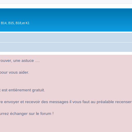
 B14, B15, B18,et K1
uver, une astuce ....
pour vous aider.
 est entièrement gratuit.
 dire envoyer et recevoir des messages il vous faut au préalable recense
urrez échanger sur le forum !