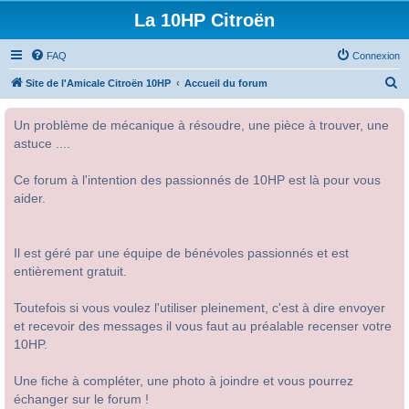
La 10HP Citroën
FAQ
Connexion
R
Site de l'Amicale Citroën 10HP
Accueil du forum
e
Un problème de mécanique à résoudre, une pièce à trouver, une
c
astuce ....
h
e
Ce forum à l'intention des passionnés de 10HP est là pour vous
r
aider.
c
h
Il est géré par une équipe de bénévoles passionnés et est
e
entièrement gratuit.
r
Toutefois si vous voulez l'utiliser pleinement, c'est à dire envoyer
et recevoir des messages il vous faut au préalable recenser votre
10HP.
Une fiche à compléter, une photo à joindre et vous pourrez
échanger sur le forum !