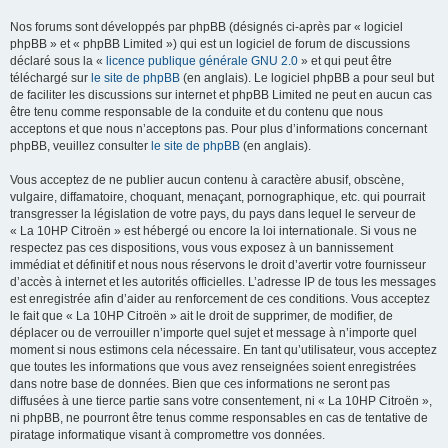
Nos forums sont développés par phpBB (désignés ci-après par « logiciel
phpBB » et « phpBB Limited ») qui est un logiciel de forum de discussions
déclaré sous la «
licence publique générale GNU 2.0
» et qui peut être
téléchargé sur
le site de phpBB
(en anglais). Le logiciel phpBB a pour seul but
de faciliter les discussions sur internet et phpBB Limited ne peut en aucun cas
être tenu comme responsable de la conduite et du contenu que nous
acceptons et que nous n’acceptons pas. Pour plus d’informations concernant
phpBB, veuillez consulter
le site de phpBB
(en anglais).
Vous acceptez de ne publier aucun contenu à caractère abusif, obscène,
vulgaire, diffamatoire, choquant, menaçant, pornographique, etc. qui pourrait
transgresser la législation de votre pays, du pays dans lequel le serveur de
« La 10HP Citroën » est hébergé ou encore la loi internationale. Si vous ne
respectez pas ces dispositions, vous vous exposez à un bannissement
immédiat et définitif et nous nous réservons le droit d’avertir votre fournisseur
d’accès à internet et les autorités officielles. L’adresse IP de tous les messages
est enregistrée afin d’aider au renforcement de ces conditions. Vous acceptez
le fait que « La 10HP Citroën » ait le droit de supprimer, de modifier, de
déplacer ou de verrouiller n’importe quel sujet et message à n’importe quel
moment si nous estimons cela nécessaire. En tant qu’utilisateur, vous acceptez
que toutes les informations que vous avez renseignées soient enregistrées
dans notre base de données. Bien que ces informations ne seront pas
diffusées à une tierce partie sans votre consentement, ni « La 10HP Citroën »,
ni phpBB, ne pourront être tenus comme responsables en cas de tentative de
piratage informatique visant à compromettre vos données.