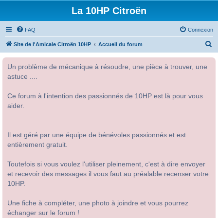
La 10HP Citroën
FAQ
Connexion
R
Site de l'Amicale Citroën 10HP
Accueil du forum
e
Un problème de mécanique à résoudre, une pièce à trouver, une
c
astuce ....
h
e
Ce forum à l'intention des passionnés de 10HP est là pour vous
r
aider.
c
h
Il est géré par une équipe de bénévoles passionnés et est
e
entièrement gratuit.
r
Toutefois si vous voulez l'utiliser pleinement, c'est à dire envoyer
et recevoir des messages il vous faut au préalable recenser votre
10HP.
Une fiche à compléter, une photo à joindre et vous pourrez
échanger sur le forum !