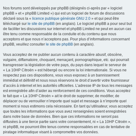
Nos forums sont développés par phpBB (désignés ci-après par « logiciel
phpBB » et « phpBB Limited ») qui est un logiciel de forum de discussions
déclaré sous la «
licence publique générale GNU 2.0
» et qui peut être
téléchargé sur
le site de phpBB
(en anglais). Le logiciel phpBB a pour seul but
de faciliter les discussions sur internet et phpBB Limited ne peut en aucun cas
être tenu comme responsable de la conduite et du contenu que nous
acceptons et que nous n’acceptons pas. Pour plus d’informations concernant
phpBB, veuillez consulter
le site de phpBB
(en anglais).
Vous acceptez de ne publier aucun contenu à caractère abusif, obscène,
vulgaire, diffamatoire, choquant, menaçant, pornographique, etc. qui pourrait
transgresser la législation de votre pays, du pays dans lequel le serveur de
« La 10HP Citroën » est hébergé ou encore la loi internationale. Si vous ne
respectez pas ces dispositions, vous vous exposez à un bannissement
immédiat et définitif et nous nous réservons le droit d’avertir votre fournisseur
d’accès à internet et les autorités officielles. L’adresse IP de tous les messages
est enregistrée afin d’aider au renforcement de ces conditions. Vous acceptez
le fait que « La 10HP Citroën » ait le droit de supprimer, de modifier, de
déplacer ou de verrouiller n’importe quel sujet et message à n’importe quel
moment si nous estimons cela nécessaire. En tant qu’utilisateur, vous acceptez
que toutes les informations que vous avez renseignées soient enregistrées
dans notre base de données. Bien que ces informations ne seront pas
diffusées à une tierce partie sans votre consentement, ni « La 10HP Citroën »,
ni phpBB, ne pourront être tenus comme responsables en cas de tentative de
piratage informatique visant à compromettre vos données.