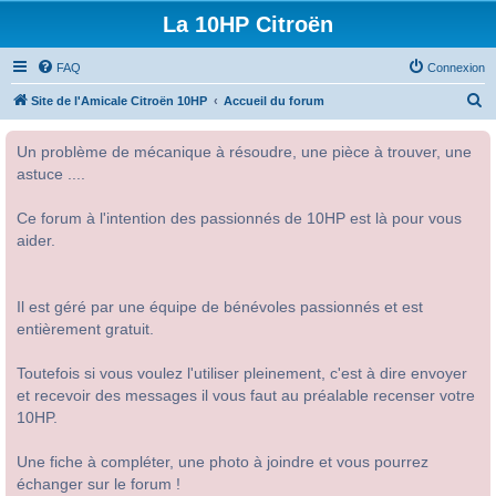
La 10HP Citroën
FAQ
Connexion
R
Site de l'Amicale Citroën 10HP
Accueil du forum
e
Un problème de mécanique à résoudre, une pièce à trouver, une
c
astuce ....
h
e
Ce forum à l'intention des passionnés de 10HP est là pour vous
r
aider.
c
h
Il est géré par une équipe de bénévoles passionnés et est
e
entièrement gratuit.
r
Toutefois si vous voulez l'utiliser pleinement, c'est à dire envoyer
et recevoir des messages il vous faut au préalable recenser votre
10HP.
Une fiche à compléter, une photo à joindre et vous pourrez
échanger sur le forum !