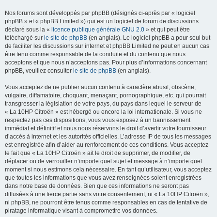
Nos forums sont développés par phpBB (désignés ci-après par « logiciel
phpBB » et « phpBB Limited ») qui est un logiciel de forum de discussions
déclaré sous la «
licence publique générale GNU 2.0
» et qui peut être
téléchargé sur
le site de phpBB
(en anglais). Le logiciel phpBB a pour seul but
de faciliter les discussions sur internet et phpBB Limited ne peut en aucun cas
être tenu comme responsable de la conduite et du contenu que nous
acceptons et que nous n’acceptons pas. Pour plus d’informations concernant
phpBB, veuillez consulter
le site de phpBB
(en anglais).
Vous acceptez de ne publier aucun contenu à caractère abusif, obscène,
vulgaire, diffamatoire, choquant, menaçant, pornographique, etc. qui pourrait
transgresser la législation de votre pays, du pays dans lequel le serveur de
« La 10HP Citroën » est hébergé ou encore la loi internationale. Si vous ne
respectez pas ces dispositions, vous vous exposez à un bannissement
immédiat et définitif et nous nous réservons le droit d’avertir votre fournisseur
d’accès à internet et les autorités officielles. L’adresse IP de tous les messages
est enregistrée afin d’aider au renforcement de ces conditions. Vous acceptez
le fait que « La 10HP Citroën » ait le droit de supprimer, de modifier, de
déplacer ou de verrouiller n’importe quel sujet et message à n’importe quel
moment si nous estimons cela nécessaire. En tant qu’utilisateur, vous acceptez
que toutes les informations que vous avez renseignées soient enregistrées
dans notre base de données. Bien que ces informations ne seront pas
diffusées à une tierce partie sans votre consentement, ni « La 10HP Citroën »,
ni phpBB, ne pourront être tenus comme responsables en cas de tentative de
piratage informatique visant à compromettre vos données.