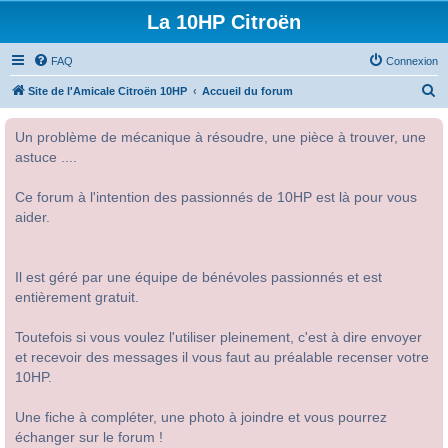
La 10HP Citroën
FAQ
Connexion
R
Site de l'Amicale Citroën 10HP
Accueil du forum
e
Un problème de mécanique à résoudre, une pièce à trouver, une
c
astuce ....
h
e
Ce forum à l'intention des passionnés de 10HP est là pour vous
r
aider.
c
h
Il est géré par une équipe de bénévoles passionnés et est
e
entièrement gratuit.
r
Toutefois si vous voulez l'utiliser pleinement, c'est à dire envoyer
et recevoir des messages il vous faut au préalable recenser votre
10HP.
Une fiche à compléter, une photo à joindre et vous pourrez
échanger sur le forum !