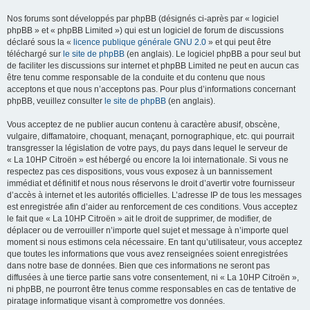
Nos forums sont développés par phpBB (désignés ci-après par « logiciel
phpBB » et « phpBB Limited ») qui est un logiciel de forum de discussions
déclaré sous la «
licence publique générale GNU 2.0
» et qui peut être
téléchargé sur
le site de phpBB
(en anglais). Le logiciel phpBB a pour seul but
de faciliter les discussions sur internet et phpBB Limited ne peut en aucun cas
être tenu comme responsable de la conduite et du contenu que nous
acceptons et que nous n’acceptons pas. Pour plus d’informations concernant
phpBB, veuillez consulter
le site de phpBB
(en anglais).
Vous acceptez de ne publier aucun contenu à caractère abusif, obscène,
vulgaire, diffamatoire, choquant, menaçant, pornographique, etc. qui pourrait
transgresser la législation de votre pays, du pays dans lequel le serveur de
« La 10HP Citroën » est hébergé ou encore la loi internationale. Si vous ne
respectez pas ces dispositions, vous vous exposez à un bannissement
immédiat et définitif et nous nous réservons le droit d’avertir votre fournisseur
d’accès à internet et les autorités officielles. L’adresse IP de tous les messages
est enregistrée afin d’aider au renforcement de ces conditions. Vous acceptez
le fait que « La 10HP Citroën » ait le droit de supprimer, de modifier, de
déplacer ou de verrouiller n’importe quel sujet et message à n’importe quel
moment si nous estimons cela nécessaire. En tant qu’utilisateur, vous acceptez
que toutes les informations que vous avez renseignées soient enregistrées
dans notre base de données. Bien que ces informations ne seront pas
diffusées à une tierce partie sans votre consentement, ni « La 10HP Citroën »,
ni phpBB, ne pourront être tenus comme responsables en cas de tentative de
piratage informatique visant à compromettre vos données.