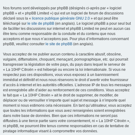
Nos forums sont développés par phpBB (désignés ci-après par « logiciel
phpBB » et « phpBB Limited ») qui est un logiciel de forum de discussions
déclaré sous la «
licence publique générale GNU 2.0
» et qui peut être
téléchargé sur
le site de phpBB
(en anglais). Le logiciel phpBB a pour seul but
de faciliter les discussions sur internet et phpBB Limited ne peut en aucun cas
être tenu comme responsable de la conduite et du contenu que nous
acceptons et que nous n’acceptons pas. Pour plus d’informations concernant
phpBB, veuillez consulter
le site de phpBB
(en anglais).
Vous acceptez de ne publier aucun contenu à caractère abusif, obscène,
vulgaire, diffamatoire, choquant, menaçant, pornographique, etc. qui pourrait
transgresser la législation de votre pays, du pays dans lequel le serveur de
« La 10HP Citroën » est hébergé ou encore la loi internationale. Si vous ne
respectez pas ces dispositions, vous vous exposez à un bannissement
immédiat et définitif et nous nous réservons le droit d’avertir votre fournisseur
d’accès à internet et les autorités officielles. L’adresse IP de tous les messages
est enregistrée afin d’aider au renforcement de ces conditions. Vous acceptez
le fait que « La 10HP Citroën » ait le droit de supprimer, de modifier, de
déplacer ou de verrouiller n’importe quel sujet et message à n’importe quel
moment si nous estimons cela nécessaire. En tant qu’utilisateur, vous acceptez
que toutes les informations que vous avez renseignées soient enregistrées
dans notre base de données. Bien que ces informations ne seront pas
diffusées à une tierce partie sans votre consentement, ni « La 10HP Citroën »,
ni phpBB, ne pourront être tenus comme responsables en cas de tentative de
piratage informatique visant à compromettre vos données.