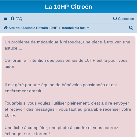
La 10HP Citroën
FAQ
Connexion
R
Site de l'Amicale Citroën 10HP
Accueil du forum
e
Un problème de mécanique à résoudre, une pièce à trouver, une
c
astuce ....
h
e
Ce forum à l'intention des passionnés de 10HP est là pour vous
r
aider.
c
h
Il est géré par une équipe de bénévoles passionnés et est
e
entièrement gratuit.
r
Toutefois si vous voulez l'utiliser pleinement, c'est à dire envoyer
et recevoir des messages il vous faut au préalable recenser votre
10HP.
Une fiche à compléter, une photo à joindre et vous pourrez
échanger sur le forum !