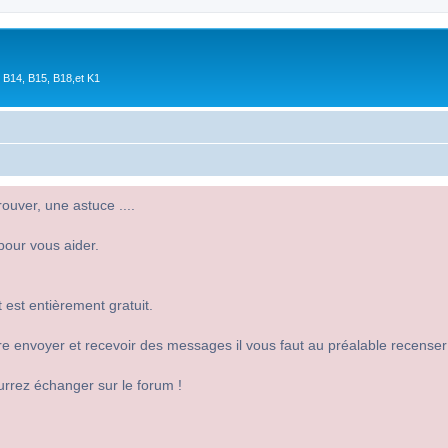
 B14, B15, B18,et K1
uver, une astuce ....
pour vous aider.
 est entièrement gratuit.
 dire envoyer et recevoir des messages il vous faut au préalable recense
urrez échanger sur le forum !