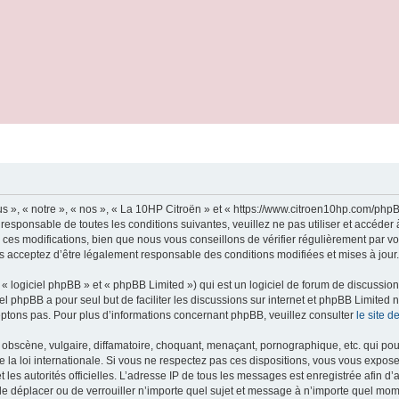
s », « notre », « nos », « La 10HP Citroën » et « https://www.citroen10hp.com/ph
 responsable de toutes les conditions suivantes, veuillez ne pas utiliser et accéde
es modifications, bien que nous vous conseillons de vérifier régulièrement par vo
us acceptez d’être légalement responsable des conditions modifiées et mises à jour.
 logiciel phpBB » et « phpBB Limited ») qui est un logiciel de forum de discussio
iel phpBB a pour seul but de faciliter les discussions sur internet et phpBB Limit
ptons pas. Pour plus d’informations concernant phpBB, veuillez consulter
le site 
obscène, vulgaire, diffamatoire, choquant, menaçant, pornographique, etc. qui pourr
 la loi internationale. Si vous ne respectez pas ces dispositions, vous vous expos
 et les autorités officielles. L’adresse IP de tous les messages est enregistrée afin 
 de déplacer ou de verrouiller n’importe quel sujet et message à n’importe quel mome