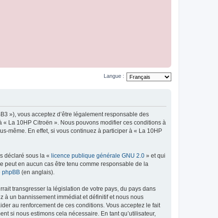
Langue :
pBB3 »), vous acceptez d’être légalement responsable des
r à « La 10HP Citroën ». Nous pouvons modifier ces conditions à
us-même. En effet, si vous continuez à participer à « La 10HP
ns déclaré sous la «
licence publique générale GNU 2.0
» et qui
ed ne peut en aucun cas être tenu comme responsable de la
de phpBB
(en anglais).
ait transgresser la législation de votre pays, du pays dans
ez à un bannissement immédiat et définitif et nous nous
d’aider au renforcement de ces conditions. Vous acceptez le fait
nt si nous estimons cela nécessaire. En tant qu’utilisateur,