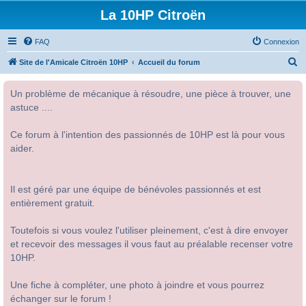
La 10HP Citroën
FAQ
Connexion
R
Site de l'Amicale Citroën 10HP
Accueil du forum
e
Un problème de mécanique à résoudre, une pièce à trouver, une
c
astuce ....
h
e
Ce forum à l'intention des passionnés de 10HP est là pour vous
r
aider.
c
h
Il est géré par une équipe de bénévoles passionnés et est
e
entièrement gratuit.
r
Toutefois si vous voulez l'utiliser pleinement, c'est à dire envoyer
et recevoir des messages il vous faut au préalable recenser votre
10HP.
Une fiche à compléter, une photo à joindre et vous pourrez
échanger sur le forum !