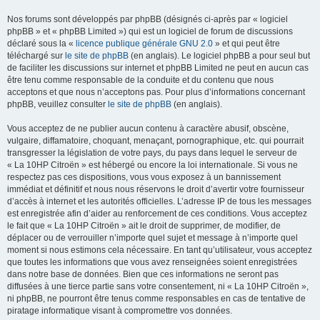
Nos forums sont développés par phpBB (désignés ci-après par « logiciel
phpBB » et « phpBB Limited ») qui est un logiciel de forum de discussions
déclaré sous la «
licence publique générale GNU 2.0
» et qui peut être
téléchargé sur
le site de phpBB
(en anglais). Le logiciel phpBB a pour seul but
de faciliter les discussions sur internet et phpBB Limited ne peut en aucun cas
être tenu comme responsable de la conduite et du contenu que nous
acceptons et que nous n’acceptons pas. Pour plus d’informations concernant
phpBB, veuillez consulter
le site de phpBB
(en anglais).
Vous acceptez de ne publier aucun contenu à caractère abusif, obscène,
vulgaire, diffamatoire, choquant, menaçant, pornographique, etc. qui pourrait
transgresser la législation de votre pays, du pays dans lequel le serveur de
« La 10HP Citroën » est hébergé ou encore la loi internationale. Si vous ne
respectez pas ces dispositions, vous vous exposez à un bannissement
immédiat et définitif et nous nous réservons le droit d’avertir votre fournisseur
d’accès à internet et les autorités officielles. L’adresse IP de tous les messages
est enregistrée afin d’aider au renforcement de ces conditions. Vous acceptez
le fait que « La 10HP Citroën » ait le droit de supprimer, de modifier, de
déplacer ou de verrouiller n’importe quel sujet et message à n’importe quel
moment si nous estimons cela nécessaire. En tant qu’utilisateur, vous acceptez
que toutes les informations que vous avez renseignées soient enregistrées
dans notre base de données. Bien que ces informations ne seront pas
diffusées à une tierce partie sans votre consentement, ni « La 10HP Citroën »,
ni phpBB, ne pourront être tenus comme responsables en cas de tentative de
piratage informatique visant à compromettre vos données.