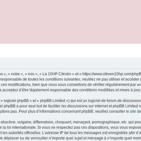
s », « notre », « nos », « La 10HP Citroën » et « https://www.citroen10hp.com/ph
 responsable de toutes les conditions suivantes, veuillez ne pas utiliser et accéde
es modifications, bien que nous vous conseillons de vérifier régulièrement par vo
us acceptez d’être légalement responsable des conditions modifiées et mises à jour.
 logiciel phpBB » et « phpBB Limited ») qui est un logiciel de forum de discussio
iel phpBB a pour seul but de faciliter les discussions sur internet et phpBB Limit
ptons pas. Pour plus d’informations concernant phpBB, veuillez consulter
le site 
obscène, vulgaire, diffamatoire, choquant, menaçant, pornographique, etc. qui pourr
 la loi internationale. Si vous ne respectez pas ces dispositions, vous vous expos
 et les autorités officielles. L’adresse IP de tous les messages est enregistrée afin 
 de déplacer ou de verrouiller n’importe quel sujet et message à n’importe quel mome