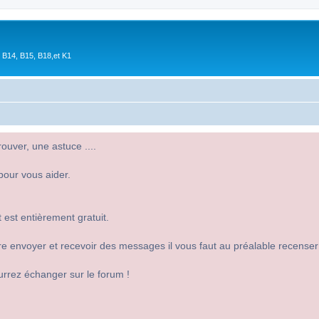
 B14, B15, B18,et K1
uver, une astuce ....
pour vous aider.
 est entièrement gratuit.
 dire envoyer et recevoir des messages il vous faut au préalable recense
urrez échanger sur le forum !