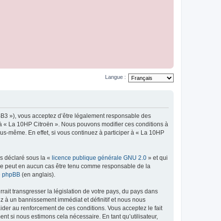
Langue :
pBB3 »), vous acceptez d’être légalement responsable des
r à « La 10HP Citroën ». Nous pouvons modifier ces conditions à
us-même. En effet, si vous continuez à participer à « La 10HP
ns déclaré sous la «
licence publique générale GNU 2.0
» et qui
ed ne peut en aucun cas être tenu comme responsable de la
de phpBB
(en anglais).
ait transgresser la législation de votre pays, du pays dans
ez à un bannissement immédiat et définitif et nous nous
d’aider au renforcement de ces conditions. Vous acceptez le fait
nt si nous estimons cela nécessaire. En tant qu’utilisateur,