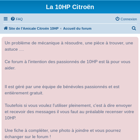
La 10HP Citroën
FAQ
Connexion
R
Site de l'Amicale Citroën 10HP
Accueil du forum
e
Un problème de mécanique à résoudre, une pièce à trouver, une
c
astuce ....
h
e
Ce forum à l'intention des passionnés de 10HP est là pour vous
r
aider.
c
h
Il est géré par une équipe de bénévoles passionnés et est
e
entièrement gratuit.
r
Toutefois si vous voulez l'utiliser pleinement, c'est à dire envoyer
et recevoir des messages il vous faut au préalable recenser votre
10HP.
Une fiche à compléter, une photo à joindre et vous pourrez
échanger sur le forum !