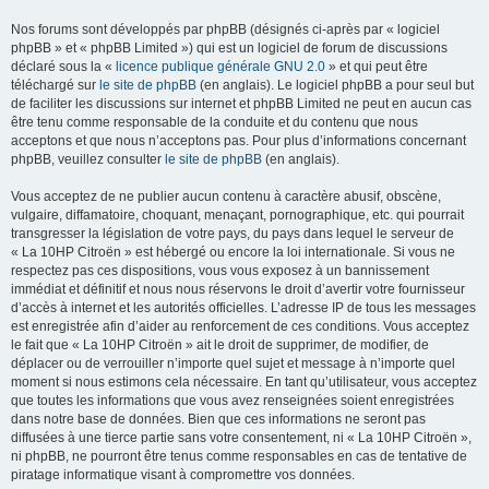
Nos forums sont développés par phpBB (désignés ci-après par « logiciel
phpBB » et « phpBB Limited ») qui est un logiciel de forum de discussions
déclaré sous la «
licence publique générale GNU 2.0
» et qui peut être
téléchargé sur
le site de phpBB
(en anglais). Le logiciel phpBB a pour seul but
de faciliter les discussions sur internet et phpBB Limited ne peut en aucun cas
être tenu comme responsable de la conduite et du contenu que nous
acceptons et que nous n’acceptons pas. Pour plus d’informations concernant
phpBB, veuillez consulter
le site de phpBB
(en anglais).
Vous acceptez de ne publier aucun contenu à caractère abusif, obscène,
vulgaire, diffamatoire, choquant, menaçant, pornographique, etc. qui pourrait
transgresser la législation de votre pays, du pays dans lequel le serveur de
« La 10HP Citroën » est hébergé ou encore la loi internationale. Si vous ne
respectez pas ces dispositions, vous vous exposez à un bannissement
immédiat et définitif et nous nous réservons le droit d’avertir votre fournisseur
d’accès à internet et les autorités officielles. L’adresse IP de tous les messages
est enregistrée afin d’aider au renforcement de ces conditions. Vous acceptez
le fait que « La 10HP Citroën » ait le droit de supprimer, de modifier, de
déplacer ou de verrouiller n’importe quel sujet et message à n’importe quel
moment si nous estimons cela nécessaire. En tant qu’utilisateur, vous acceptez
que toutes les informations que vous avez renseignées soient enregistrées
dans notre base de données. Bien que ces informations ne seront pas
diffusées à une tierce partie sans votre consentement, ni « La 10HP Citroën »,
ni phpBB, ne pourront être tenus comme responsables en cas de tentative de
piratage informatique visant à compromettre vos données.