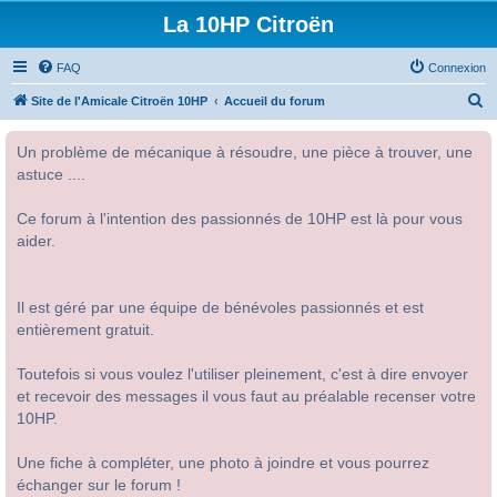
La 10HP Citroën
FAQ
Connexion
R
Site de l'Amicale Citroën 10HP
Accueil du forum
e
Un problème de mécanique à résoudre, une pièce à trouver, une
c
astuce ....
h
e
Ce forum à l'intention des passionnés de 10HP est là pour vous
r
aider.
c
h
Il est géré par une équipe de bénévoles passionnés et est
e
entièrement gratuit.
r
Toutefois si vous voulez l'utiliser pleinement, c'est à dire envoyer
et recevoir des messages il vous faut au préalable recenser votre
10HP.
Une fiche à compléter, une photo à joindre et vous pourrez
échanger sur le forum !