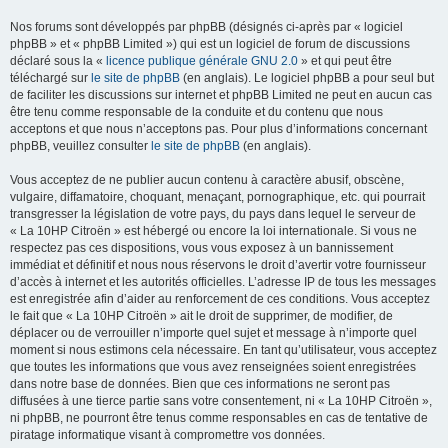
Nos forums sont développés par phpBB (désignés ci-après par « logiciel
phpBB » et « phpBB Limited ») qui est un logiciel de forum de discussions
déclaré sous la «
licence publique générale GNU 2.0
» et qui peut être
téléchargé sur
le site de phpBB
(en anglais). Le logiciel phpBB a pour seul but
de faciliter les discussions sur internet et phpBB Limited ne peut en aucun cas
être tenu comme responsable de la conduite et du contenu que nous
acceptons et que nous n’acceptons pas. Pour plus d’informations concernant
phpBB, veuillez consulter
le site de phpBB
(en anglais).
Vous acceptez de ne publier aucun contenu à caractère abusif, obscène,
vulgaire, diffamatoire, choquant, menaçant, pornographique, etc. qui pourrait
transgresser la législation de votre pays, du pays dans lequel le serveur de
« La 10HP Citroën » est hébergé ou encore la loi internationale. Si vous ne
respectez pas ces dispositions, vous vous exposez à un bannissement
immédiat et définitif et nous nous réservons le droit d’avertir votre fournisseur
d’accès à internet et les autorités officielles. L’adresse IP de tous les messages
est enregistrée afin d’aider au renforcement de ces conditions. Vous acceptez
le fait que « La 10HP Citroën » ait le droit de supprimer, de modifier, de
déplacer ou de verrouiller n’importe quel sujet et message à n’importe quel
moment si nous estimons cela nécessaire. En tant qu’utilisateur, vous acceptez
que toutes les informations que vous avez renseignées soient enregistrées
dans notre base de données. Bien que ces informations ne seront pas
diffusées à une tierce partie sans votre consentement, ni « La 10HP Citroën »,
ni phpBB, ne pourront être tenus comme responsables en cas de tentative de
piratage informatique visant à compromettre vos données.