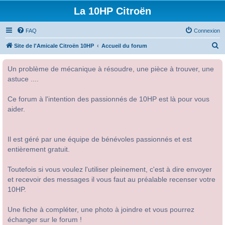
La 10HP Citroën
FAQ
Connexion
R
Site de l'Amicale Citroën 10HP
Accueil du forum
e
Un problème de mécanique à résoudre, une pièce à trouver, une
c
astuce ....
h
e
Ce forum à l'intention des passionnés de 10HP est là pour vous
r
aider.
c
h
Il est géré par une équipe de bénévoles passionnés et est
e
entièrement gratuit.
r
Toutefois si vous voulez l'utiliser pleinement, c'est à dire envoyer
et recevoir des messages il vous faut au préalable recenser votre
10HP.
Une fiche à compléter, une photo à joindre et vous pourrez
échanger sur le forum !