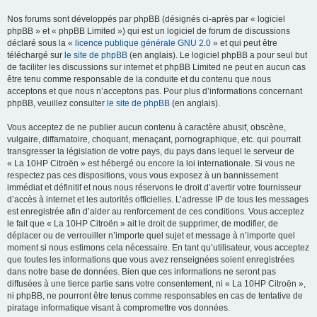
Nos forums sont développés par phpBB (désignés ci-après par « logiciel
phpBB » et « phpBB Limited ») qui est un logiciel de forum de discussions
déclaré sous la «
licence publique générale GNU 2.0
» et qui peut être
téléchargé sur
le site de phpBB
(en anglais). Le logiciel phpBB a pour seul but
de faciliter les discussions sur internet et phpBB Limited ne peut en aucun cas
être tenu comme responsable de la conduite et du contenu que nous
acceptons et que nous n’acceptons pas. Pour plus d’informations concernant
phpBB, veuillez consulter
le site de phpBB
(en anglais).
Vous acceptez de ne publier aucun contenu à caractère abusif, obscène,
vulgaire, diffamatoire, choquant, menaçant, pornographique, etc. qui pourrait
transgresser la législation de votre pays, du pays dans lequel le serveur de
« La 10HP Citroën » est hébergé ou encore la loi internationale. Si vous ne
respectez pas ces dispositions, vous vous exposez à un bannissement
immédiat et définitif et nous nous réservons le droit d’avertir votre fournisseur
d’accès à internet et les autorités officielles. L’adresse IP de tous les messages
est enregistrée afin d’aider au renforcement de ces conditions. Vous acceptez
le fait que « La 10HP Citroën » ait le droit de supprimer, de modifier, de
déplacer ou de verrouiller n’importe quel sujet et message à n’importe quel
moment si nous estimons cela nécessaire. En tant qu’utilisateur, vous acceptez
que toutes les informations que vous avez renseignées soient enregistrées
dans notre base de données. Bien que ces informations ne seront pas
diffusées à une tierce partie sans votre consentement, ni « La 10HP Citroën »,
ni phpBB, ne pourront être tenus comme responsables en cas de tentative de
piratage informatique visant à compromettre vos données.