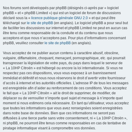
Nos forums sont développés par phpBB (désignés ci-après par « logiciel
phpBB » et « phpBB Limited ») qui est un logiciel de forum de discussions
déclaré sous la «
licence publique générale GNU 2.0
» et qui peut être
téléchargé sur
le site de phpBB
(en anglais). Le logiciel phpBB a pour seul but
de faciliter les discussions sur internet et phpBB Limited ne peut en aucun cas
être tenu comme responsable de la conduite et du contenu que nous
acceptons et que nous n’acceptons pas. Pour plus d’informations concernant
phpBB, veuillez consulter
le site de phpBB
(en anglais).
Vous acceptez de ne publier aucun contenu à caractère abusif, obscène,
vulgaire, diffamatoire, choquant, menaçant, pornographique, etc. qui pourrait
transgresser la législation de votre pays, du pays dans lequel le serveur de
« La 10HP Citroën » est hébergé ou encore la loi internationale. Si vous ne
respectez pas ces dispositions, vous vous exposez à un bannissement
immédiat et définitif et nous nous réservons le droit d’avertir votre fournisseur
d’accès à internet et les autorités officielles. L’adresse IP de tous les messages
est enregistrée afin d’aider au renforcement de ces conditions. Vous acceptez
le fait que « La 10HP Citroën » ait le droit de supprimer, de modifier, de
déplacer ou de verrouiller n’importe quel sujet et message à n’importe quel
moment si nous estimons cela nécessaire. En tant qu’utilisateur, vous acceptez
que toutes les informations que vous avez renseignées soient enregistrées
dans notre base de données. Bien que ces informations ne seront pas
diffusées à une tierce partie sans votre consentement, ni « La 10HP Citroën »,
ni phpBB, ne pourront être tenus comme responsables en cas de tentative de
piratage informatique visant à compromettre vos données.