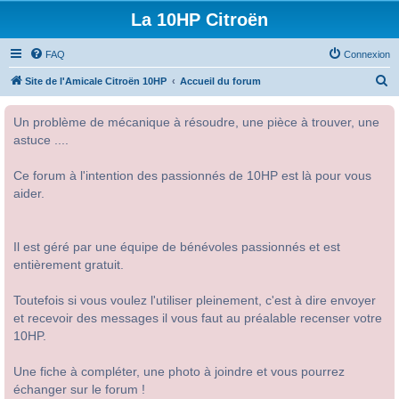
La 10HP Citroën
FAQ
Connexion
R
Site de l'Amicale Citroën 10HP
Accueil du forum
e
Un problème de mécanique à résoudre, une pièce à trouver, une
c
astuce ....
h
e
Ce forum à l'intention des passionnés de 10HP est là pour vous
r
aider.
c
h
Il est géré par une équipe de bénévoles passionnés et est
e
entièrement gratuit.
r
Toutefois si vous voulez l'utiliser pleinement, c'est à dire envoyer
et recevoir des messages il vous faut au préalable recenser votre
10HP.
Une fiche à compléter, une photo à joindre et vous pourrez
échanger sur le forum !