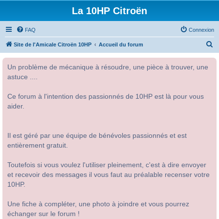
La 10HP Citroën
FAQ
Connexion
R
Site de l'Amicale Citroën 10HP
Accueil du forum
e
Un problème de mécanique à résoudre, une pièce à trouver, une
c
astuce ....
h
e
Ce forum à l'intention des passionnés de 10HP est là pour vous
r
aider.
c
h
Il est géré par une équipe de bénévoles passionnés et est
e
entièrement gratuit.
r
Toutefois si vous voulez l'utiliser pleinement, c'est à dire envoyer
et recevoir des messages il vous faut au préalable recenser votre
10HP.
Une fiche à compléter, une photo à joindre et vous pourrez
échanger sur le forum !