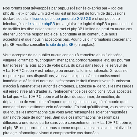
Nos forums sont développés par phpBB (désignés ci-après par « logiciel
phpBB » et « phpBB Limited ») qui est un logiciel de forum de discussions
déclaré sous la «
licence publique générale GNU 2.0
» et qui peut être
téléchargé sur
le site de phpBB
(en anglais). Le logiciel phpBB a pour seul but
de faciliter les discussions sur internet et phpBB Limited ne peut en aucun cas
être tenu comme responsable de la conduite et du contenu que nous
acceptons et que nous n’acceptons pas. Pour plus d’informations concernant
phpBB, veuillez consulter
le site de phpBB
(en anglais).
Vous acceptez de ne publier aucun contenu à caractère abusif, obscène,
vulgaire, diffamatoire, choquant, menaçant, pornographique, etc. qui pourrait
transgresser la législation de votre pays, du pays dans lequel le serveur de
« La 10HP Citroën » est hébergé ou encore la loi internationale. Si vous ne
respectez pas ces dispositions, vous vous exposez à un bannissement
immédiat et définitif et nous nous réservons le droit d’avertir votre fournisseur
d’accès à internet et les autorités officielles. L’adresse IP de tous les messages
est enregistrée afin d’aider au renforcement de ces conditions. Vous acceptez
le fait que « La 10HP Citroën » ait le droit de supprimer, de modifier, de
déplacer ou de verrouiller n’importe quel sujet et message à n’importe quel
moment si nous estimons cela nécessaire. En tant qu’utilisateur, vous acceptez
que toutes les informations que vous avez renseignées soient enregistrées
dans notre base de données. Bien que ces informations ne seront pas
diffusées à une tierce partie sans votre consentement, ni « La 10HP Citroën »,
ni phpBB, ne pourront être tenus comme responsables en cas de tentative de
piratage informatique visant à compromettre vos données.